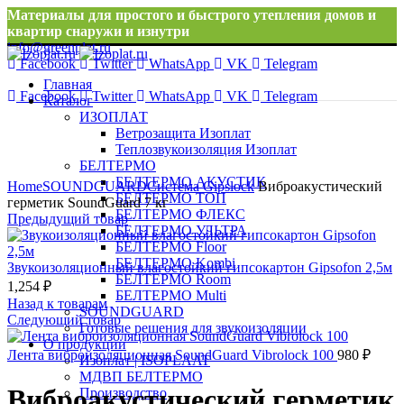
Материалы для простого и быстрого утепления домов и
квартир снаружи и изнутри
info@greenplat.ru
Facebook
Twitter
WhatsApp
VK
Telegram
8 996 533 10 46
Главная
Facebook
Twitter
WhatsApp
VK
Telegram
Каталог
ИЗОПЛАТ
Ветрозащита Изоплат
Теплозвукоизоляция Изоплат
БЕЛТЕРМО
Нажмите, чтобы увеличить
БЕЛТЕРМО АКУСТИК
Home
SOUNDGUARD
Система Gipslock
Виброакустический
БЕЛТЕРМО ТОП
герметик SoundGuard 7 кг
БЕЛТЕРМО ФЛЕКС
Предыдущий товар
БЕЛТЕРМО УЛЬТРА
БЕЛТЕРМО Floor
БЕЛТЕРМО Kombi
Звукоизоляционный влагостойкий гипсокартон Gipsofon 2,5м
БЕЛТЕРМО Room
1,254
₽
БЕЛТЕРМО Multi
Назад к товарам
SOUNDGUARD
Следующий товар
Готовые решения для звукоизоляции
О продукции
Лента виброизоляционная SoundGuard Vibrolock 100
980
₽
Изоплат | ISOPLAAT
МДВП БЕЛТЕРМО
Виброакустический герметик
Производство