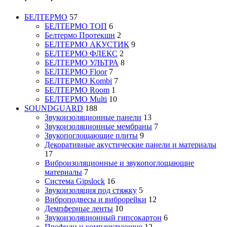
БЕЛТЕРМО
57
БЕЛТЕРМО ТОП
6
Белтермо Протекшн
2
БЕЛТЕРМО АКУСТИК
9
БЕЛТЕРМО ФЛЕКС
2
БЕЛТЕРМО УЛЬТРА
8
БЕЛТЕРМО Floor
7
БЕЛТЕРМО Kombi
7
БЕЛТЕРМО Room
1
БЕЛТЕРМО Multi
10
SOUNDGUARD
188
Звукоизоляционные панели
13
Звукоизоляционные мембраны
7
Звукопоглощающие плиты
9
Декоративные акустические панели и материалы
17
Виброизоляционные и звукопоглощающие
материалы
7
Система Gipslock
16
Звукоизоляция под стяжку
5
Виброподвесы и виброрейки
12
Демпферные ленты
10
Звукоизоляционный гипсокартон
6
Профили и комплектующие
12