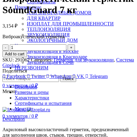
Сертификаты
SoundGuard 7 кг
Применение
ДЛЯ ЗАГОРОДНЫХ ДОМОВ
ДЛЯ КВАРТИР
ИЗОПЛАТ ДЛЯ ПРОМЫШЛЕННОСТИ
3,154
₽
ТЕПЛОИЗОЛЯЦИЯ
ЗВУКОИЗОЛЯЦИЯ
Виброакустический герметик
ЭКОЛОГИЧНЫЙ ДОМ
Контакты
Quantity
Звукоизоляция в Москве
Add to cart
Звукоизоляция в Краснодаре
SKU:
291062
Categories:
Герметик для звукоизоляции
,
Система
Звукоизоляция в Сочи
Gipslock
ПЕРЕЗВОНИМ
Поделиться
Facebook
Twitter
WhatsApp
VK
Telegram
Поиск
0
элементов
/
0
₽
Description
Меню
Размеры и цены
Характеристики
Сертификаты и испытания
Монтаж
0
элементов
/
0
₽
Description
Акриловый высокоэластичный герметик, предназначенный
для заполнения швов, стыков, трещин, отверстий,