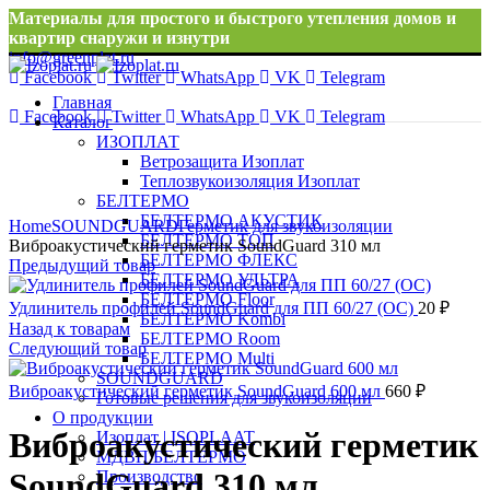
Материалы для простого и быстрого утепления домов и
квартир снаружи и изнутри
info@greenplat.ru
Facebook
Twitter
WhatsApp
VK
Telegram
8 996 533 10 46
Главная
Facebook
Twitter
WhatsApp
VK
Telegram
Каталог
ИЗОПЛАТ
Ветрозащита Изоплат
Теплозвукоизоляция Изоплат
БЕЛТЕРМО
Нажмите, чтобы увеличить
БЕЛТЕРМО АКУСТИК
Home
SOUNDGUARD
Герметик для звукоизоляции
БЕЛТЕРМО ТОП
Виброакустический герметик SoundGuard 310 мл
БЕЛТЕРМО ФЛЕКС
Предыдущий товар
БЕЛТЕРМО УЛЬТРА
БЕЛТЕРМО Floor
Удлинитель профилей SoundGuard для ПП 60/27 (ОС)
20
₽
БЕЛТЕРМО Kombi
Назад к товарам
БЕЛТЕРМО Room
Следующий товар
БЕЛТЕРМО Multi
SOUNDGUARD
Виброакустический герметик SoundGuard 600 мл
660
₽
Готовые решения для звукоизоляции
О продукции
Виброакустический герметик
Изоплат | ISOPLAAT
МДВП БЕЛТЕРМО
SoundGuard 310 мл
Производство