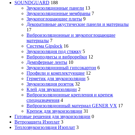
SOUNDGUARD
188
Звукоизоляционные панели
13
Звукоизоляционные мембраны
7
Звукопоглощающие плиты
9
Декоративные акустические панели и материалы
17
Виброизоляционные и звукопоглощающие
материалы
7
Система Gipslock
16
Звукоизоляция под стяжку
5
Виброподвесы и виброрейки
12
Демпферные ленты
10
Звукоизоляционный гипсокартон
6
Профили и комплектующие
12
Герметик для звукоизоляции
5
Звукоизоляция розеток
32
Клей для звукоизоляции
2
Виброизоляционные крепления и крепеж
спецназначения
4
Виброизоляционный материал GENER VX
17
Крепеж для звукоизоляции
31
Готовые решения для звукоизоляции
0
Ветрозащита Изоплат
3
Теплозвукоизоляция Изоплат
3