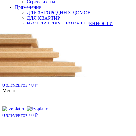
Сертификаты
Применение
ДЛЯ ЗАГОРОДНЫХ ДОМОВ
ДЛЯ КВАРТИР
ИЗОПЛАТ ДЛЯ ПРОМЫШЛЕННОСТИ
ТЕПЛОИЗОЛЯЦИЯ
ЗВУКОИЗОЛЯЦИЯ
ЭКОЛОГИЧНЫЙ ДОМ
Контакты
Звукоизоляция в Москве
Звукоизоляция в Краснодаре
Звукоизоляция в Сочи
ПЕРЕЗВОНИМ
Поиск
0
элементов
/
0
₽
Меню
0
элементов
/
0
₽