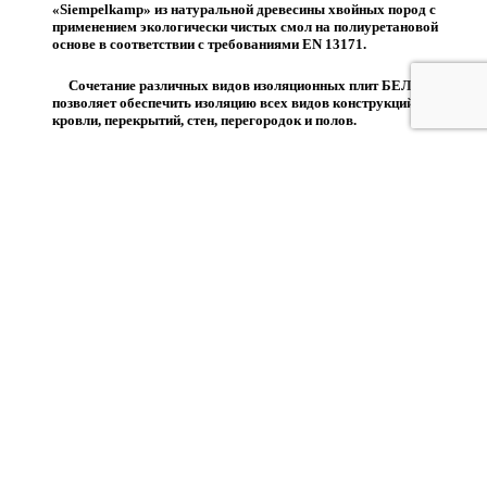
«Siempelkamp» из натуральной древесины хвойных пород с
применением экологически чистых смол на полиуретановой
основе в соответствии с требованиями EN 13171.
Сочетание различных видов изоляционных плит БЕЛТЕРМО
позволяет обеспечить изоляцию всех видов конструкций здания:
кровли, перекрытий, стен, перегородок и полов.
8 996 533 1046
info@greenplat.ru
Заказать звонок
Корзина покупок