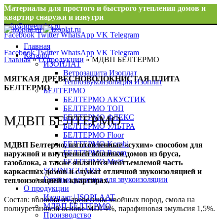
Материалы для простого и быстрого утепления домов и
квартир снаружи и изнутри
info@greenplat.ru
Facebook
Twitter
WhatsApp
VK
Telegram
8 996 533 10 46
Главная
Facebook
Twitter
WhatsApp
VK
Telegram
Каталог
Главная
»
О продукции
»
МДВП БЕЛТЕРМО
ИЗОПЛАТ
Ветрозащита Изоплат
МЯГКАЯ ДРЕВЕСНОВОЛОКНИСТАЯ ПЛИТА
Теплозвукоизоляция Изоплат
БЕЛТЕРМО
БЕЛТЕРМО
БЕЛТЕРМО АКУСТИК
БЕЛТЕРМО ТОП
БЕЛТЕРМО ФЛЕКС
МДВП БЕЛТЕРМО
БЕЛТЕРМО УЛЬТРА
БЕЛТЕРМО Floor
БЕЛТЕРМО Kombi
МДВП Белтермо, изготовленные «сухим» способом для
БЕЛТЕРМО Room
наружной и внутренней обшивки домов из бруса,
БЕЛТЕРМО Multi
газоблока, а также являются неотъемлемой часть
SOUNDGUARD
каркасных домов и служат отличной звукоизоляцией и
Готовые решения для звукоизоляции
теплоизоляцией в квартирах.
О продукции
Изоплат | ISOPLAAT
Состав: волокна из древесины хвойных пород, смола на
МДВП БЕЛТЕРМО
полиуретановой основе MDI 4%, парафиновая эмульсия 1,5%.
Производство