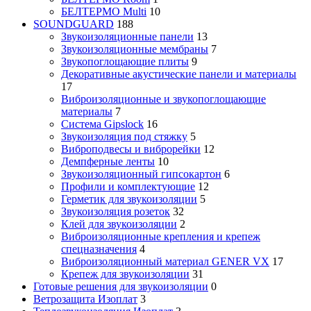
БЕЛТЕРМО Multi
10
SOUNDGUARD
188
Звукоизоляционные панели
13
Звукоизоляционные мембраны
7
Звукопоглощающие плиты
9
Декоративные акустические панели и материалы
17
Виброизоляционные и звукопоглощающие
материалы
7
Система Gipslock
16
Звукоизоляция под стяжку
5
Виброподвесы и виброрейки
12
Демпферные ленты
10
Звукоизоляционный гипсокартон
6
Профили и комплектующие
12
Герметик для звукоизоляции
5
Звукоизоляция розеток
32
Клей для звукоизоляции
2
Виброизоляционные крепления и крепеж
спецназначения
4
Виброизоляционный материал GENER VX
17
Крепеж для звукоизоляции
31
Готовые решения для звукоизоляции
0
Ветрозащита Изоплат
3