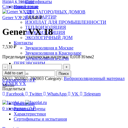
Назад к товарам
Сертификаты
Следующий товар
Применение
ДЛЯ ЗАГОРОДНЫХ ДОМОВ
ДЛЯ КВАРТИР
Gener VX 28
8,940
₽
ИЗОПЛАТ ДЛЯ ПРОМЫШЛЕННОСТИ
ТЕПЛОИЗОЛЯЦИЯ
Gener VX 18
ЗВУКОИЗОЛЯЦИЯ
ЭКОЛОГИЧНЫЙ ДОМ
Контакты
7,530
₽
Звукоизоляция в Москве
Звукоизоляция в Краснодаре
Предельная статическая нагрузка: 0,018 Н/мм2
Звукоизоляция в Сочи
ПЕРЕЗВОНИМ
Quantity
Add to cart
Поиск
SKU:
202002, 202003
Category:
Виброизоляционный материал
0
элементов
/
0
₽
GENER VX
Меню
Поделиться
Facebook
Twitter
WhatsApp
VK
Telegram
Description
0
элементов
/
0
₽
Размеры и цены
Характеристики
Сертификаты и испытания