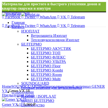
Материалы для простого и быстрого утепления домов и
квартир снаружи и изнутри
info@greenplat.ru
Facebook
Twitter
WhatsApp
VK
Telegram
8 996 533 10 46
Главная
Facebook
Twitter
WhatsApp
VK
Telegram
Каталог
ИЗОПЛАТ
Ветрозащита Изоплат
Теплозвукоизоляция Изоплат
БЕЛТЕРМО
БЕЛТЕРМО АКУСТИК
БЕЛТЕРМО ТОП
БЕЛТЕРМО ФЛЕКС
БЕЛТЕРМО УЛЬТРА
БЕЛТЕРМО Floor
БЕЛТЕРМО Kombi
БЕЛТЕРМО Room
БЕЛТЕРМО Multi
Нажмите, чтобы увеличить
SOUNDGUARD
Home
SOUNDGUARD
Виброизоляционный материал GENER
Готовые решения для звукоизоляции
VX
Gener VX 18
О продукции
Предыдущий товар
Изоплат | ISOPLAAT
МДВП БЕЛТЕРМО
Gener VX 11
5,960
₽
Производство