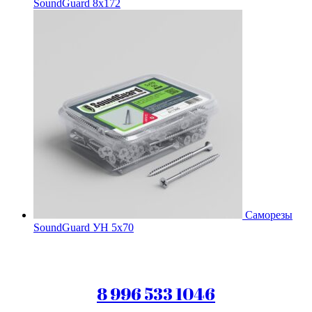
SoundGuard 8x172
Саморезы
SoundGuard УН 5х70
8 996 533 1046