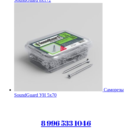
SoundGuard 8x172
Саморезы
SoundGuard УН 5х70
8 996 533 1046