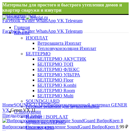
Материалы для простого и быстрого утепления домов и
квартир снаружи и изнутри
info@greenplat.ru
Facebook
Twitter
WhatsApp
VK
Telegram
8 996 533 10 46
Главная
Facebook
Twitter
WhatsApp
VK
Telegram
Каталог
ИЗОПЛАТ
Ветрозащита Изоплат
Теплозвукоизоляция Изоплат
БЕЛТЕРМО
БЕЛТЕРМО АКУСТИК
БЕЛТЕРМО ТОП
БЕЛТЕРМО ФЛЕКС
БЕЛТЕРМО УЛЬТРА
БЕЛТЕРМО Floor
БЕЛТЕРМО Kombi
БЕЛТЕРМО Room
БЕЛТЕРМО Multi
Нажмите, чтобы увеличить
SOUNDGUARD
Home
SOUNDGUARD
Виброизоляционный материал GENER
Готовые решения для звукоизоляции
VX
Gener VX 11
О продукции
Предыдущий товар
Изоплат | ISOPLAAT
МДВП БЕЛТЕРМО
Виброизоляционное крепление SoundGuard ВиброКреп 8
99
₽
Производство