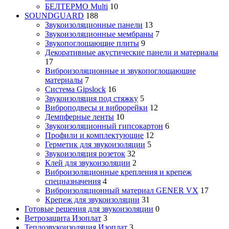
БЕЛТЕРМО Multi
10
SOUNDGUARD
188
Звукоизоляционные панели
13
Звукоизоляционные мембраны
7
Звукопоглощающие плиты
9
Декоративные акустические панели и материалы
17
Виброизоляционные и звукопоглощающие
материалы
7
Система Gipslock
16
Звукоизоляция под стяжку
5
Виброподвесы и виброрейки
12
Демпферные ленты
10
Звукоизоляционный гипсокартон
6
Профили и комплектующие
12
Герметик для звукоизоляции
5
Звукоизоляция розеток
32
Клей для звукоизоляции
2
Виброизоляционные крепления и крепеж
спецназначения
4
Виброизоляционный материал GENER VX
17
Крепеж для звукоизоляции
31
Готовые решения для звукоизоляции
0
Ветрозащита Изоплат
3
Теплозвукоизоляция Изоплат
3