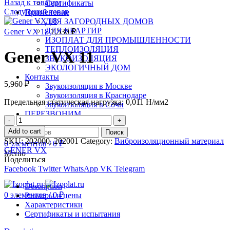
Назад к товарам
Сертификаты
Следующий товар
Применение
ДЛЯ ЗАГОРОДНЫХ ДОМОВ
ДЛЯ КВАРТИР
Gener VX 18
7,530
₽
ИЗОПЛАТ ДЛЯ ПРОМЫШЛЕННОСТИ
ТЕПЛОИЗОЛЯЦИЯ
Gener VX 11
ЗВУКОИЗОЛЯЦИЯ
ЭКОЛОГИЧНЫЙ ДОМ
Контакты
5,960
₽
Звукоизоляция в Москве
Звукоизоляция в Краснодаре
Предельная статическая нагрузка: 0,011 Н/мм2
Звукоизоляция в Сочи
ПЕРЕЗВОНИМ
Quantity
Add to cart
Поиск
SKU:
202000, 202001
Category:
Виброизоляционный материал
0
элементов
/
0
₽
GENER VX
Меню
Поделиться
Facebook
Twitter
WhatsApp
VK
Telegram
Description
0
элементов
/
0
₽
Размеры и цены
Характеристики
Сертификаты и испытания