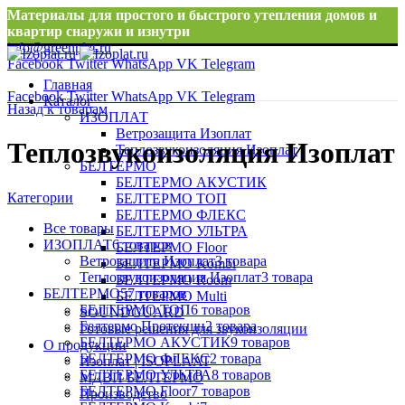
Материалы для простого и быстрого утепления домов и
квартир снаружи и изнутри
info@greenplat.ru
Facebook
Twitter
WhatsApp
VK
Telegram
8 996 533 10 46
Главная
Facebook
Twitter
WhatsApp
VK
Telegram
Каталог
Назад к товарам
ИЗОПЛАТ
Ветрозащита Изоплат
Теплозвукоизоляция Изоплат
Теплозвукоизоляция Изоплат
БЕЛТЕРМО
БЕЛТЕРМО АКУСТИК
Категории
БЕЛТЕРМО ТОП
БЕЛТЕРМО ФЛЕКС
Все
товары
БЕЛТЕРМО УЛЬТРА
ИЗОПЛАТ
6
товаров
БЕЛТЕРМО Floor
Ветрозащита Изоплат
3
товара
БЕЛТЕРМО Kombi
Теплозвукоизоляция Изоплат
3
товара
БЕЛТЕРМО Room
БЕЛТЕРМО
57
товаров
БЕЛТЕРМО Multi
БЕЛТЕРМО ТОП
6
товаров
SOUNDGUARD
Белтермо Протекшн
2
товара
Готовые решения для звукоизоляции
БЕЛТЕРМО АКУСТИК
9
товаров
О продукции
БЕЛТЕРМО ФЛЕКС
2
товара
Изоплат | ISOPLAAT
БЕЛТЕРМО УЛЬТРА
8
товаров
МДВП БЕЛТЕРМО
БЕЛТЕРМО Floor
7
товаров
Производство