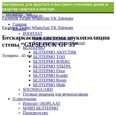
Материалы для простого и быстрого утепления домов и
квартир снаружи и изнутри
info@greenplat.ru
Facebook
Twitter
WhatsApp
VK
Telegram
8 996 533 10 46
Главная
Facebook
Twitter
WhatsApp
VK
Telegram
Каталог
ИЗОПЛАТ
Бескаркасная система звукоизоляции
Ветрозащита Изоплат
Теплозвукоизоляция Изоплат
стены “GIPSLOCK GF 33”
БЕЛТЕРМО
БЕЛТЕРМО АКУСТИК
Толщина - 45 мм
БЕЛТЕРМО ТОП
БЕЛТЕРМО ФЛЕКС
БЕЛТЕРМО УЛЬТРА
БЕЛТЕРМО Floor
БЕЛТЕРМО Kombi
БЕЛТЕРМО Room
БЕЛТЕРМО Multi
SOUNDGUARD
Готовые решения для звукоизоляции
О продукции
Изоплат | ISOPLAAT
МДВП БЕЛТЕРМО
Производство