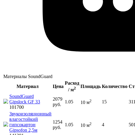
Материалы SoundGuard
Расход
Материал
Цена
Площадь
Количество
Ст
2
/ м
SoundGuard
2079
2
Gipslock GF 33
1.05
15
31
10
м
руб.
101700
Звукоизоляционный
влагостойкий
1254
2
гипсокартон
1.05
4
50
10
м
руб.
Gipsofon 2,5м