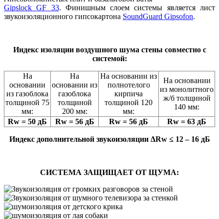
Gipslock GF 33
. Финишным слоем системы является лист
звукоизоляционного гипсокартона
SoundGuard Gipsofon
.
Индекс изоляции воздушного шума стены совместно с
системой:
На
На
На основании из
На основании
основании
основании из
полнотелого
из монолитного
из газоблока
газоблока
кирпича
ж/б толщиной
толщиной 75
толщиной
толщиной 120
140 мм:
мм:
200 мм:
мм:
Rw = 50 дБ
Rw = 56 дБ
Rw = 56 дБ
Rw = 63 дБ
Индекс дополнительной звукоизоляции ΔRw ≤ 12 – 16 дБ
СИСТЕМА ЗАЩИЩАЕТ ОТ ЩУМА: