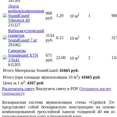
141301
Лента
виброизоляционная
968
2
SoundGuard
1.20
1
96
10
м
руб.
Vibrolock 60
211227
Виброакустический
герметик
3154
2
0.15
1
31
10
м
SoundGuard 7 кг
руб.
291062
Саморезы
Soundguard XTN
671
2
22.00
2
13
10
м
3,9x41
руб.
611203
Итого Материалы SoundGuard:
41665
руб.
2
Итого (при площади звукоизоляции
10
м
):
41665
руб.
2
Цена за 1 м
:
4167
руб.
Распечатать смету
Выгрузить смету в PDF
Отправить расчет
специалисту
Бескаркасная система звукоизоляции стены «Gipslock 33»
представляет собой бескаркасную конструкцию на основе
комбинированной трехслойной панели толщиной 40 мм из
гипсоволокнистых плит и базальтовой ваты