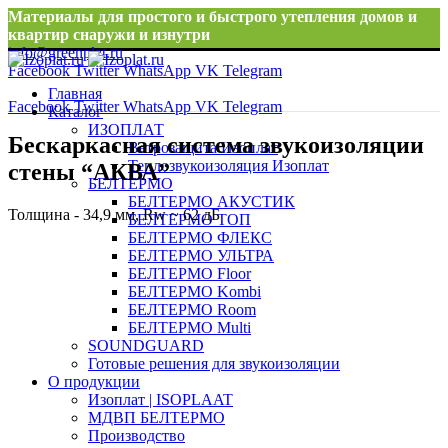
Материалы для простого и быстрого утепления домов и
квартир снаружи и изнутри
info@greenplat.ru
Facebook
Twitter
WhatsApp
VK
Telegram
8 996 533 10 46
Главная
Facebook
Twitter
WhatsApp
VK
Telegram
Каталог
ИЗОПЛАТ
Бескаркасная система звукоизоляции
Ветрозащита Изоплат
Теплозвукоизоляция Изоплат
стены “АКВА”
БЕЛТЕРМО
БЕЛТЕРМО АКУСТИК
Толщина - 34,9 мм, Rw ~ 62 дБ
БЕЛТЕРМО ТОП
БЕЛТЕРМО ФЛЕКС
БЕЛТЕРМО УЛЬТРА
БЕЛТЕРМО Floor
БЕЛТЕРМО Kombi
БЕЛТЕРМО Room
БЕЛТЕРМО Multi
SOUNDGUARD
Готовые решения для звукоизоляции
О продукции
Изоплат | ISOPLAAT
МДВП БЕЛТЕРМО
Производство