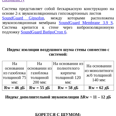
Система представляет собой бескаркасную конструкцию на
основе 2-х звукоизоляционных гипсокартонных листов
SoundGuard Gipsofon
, между которыми расположена
звукоизоляционная мембрана
SoundGuard Membrane 3.9 S
.
Система крепится к стене через виброизоляционную
подложку
SoundGuard ВиброСтоп 6
.
Индекс изоляции воздушного шума стены совместно с
системой:
На
На
На основании из
На основании
основании
основании из
полнотелого
из монолитного
из газоблока
газоблока
кирпича
ж/б толщиной
толщиной 75
толщиной
толщиной 120
140 мм:
мм:
200 мм:
мм:
Rw = 46 дБ
Rw = 55 дБ
Rw = 58 дБ
Rw = 62 дБ
Индекс дополнительной звукоизоляции ΔRw ~ 11 – 12 дБ
БОРЕТСЯ С ШУМОМ: