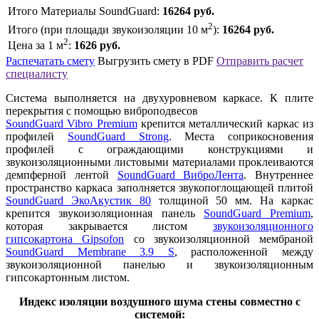
Итого Материалы SoundGuard:
16264
руб.
2
Итого (при площади звукоизоляции
10
м
):
16264
руб.
2
Цена за 1 м
:
1626
руб.
Распечатать смету
Выгрузить смету в PDF
Отправить расчет
специалисту
Система выполняется на двухуровневом каркасе. К плите
перекрытия с помощью виброподвесов
SoundGuard Vibro Premium
крепится металлический каркас из
профилей
SoundGuard Strong
. Места соприкосновения
профилей с ограждающими конструкциями и
звукоизоляционными листовыми материалами проклеиваются
демпферной лентой
SoundGuard ВиброЛента
. Внутреннее
пространство каркаса заполняется звукопоглощающей плитой
SoundGuard ЭкоАкустик 80
толщиной 50 мм. На каркас
крепится звукоизоляционная панель
SoundGuard Premium
,
которая закрывается листом
звукоизоляционного
гипсокартона Gipsofon
со звукоизоляционной мембраной
SoundGuard Membrane 3.9 S
, расположенной между
звукоизоляционной панелью и звукоизоляционным
гипсокартонным листом.
Индекс изоляции воздушного шума стены совместно с
системой: