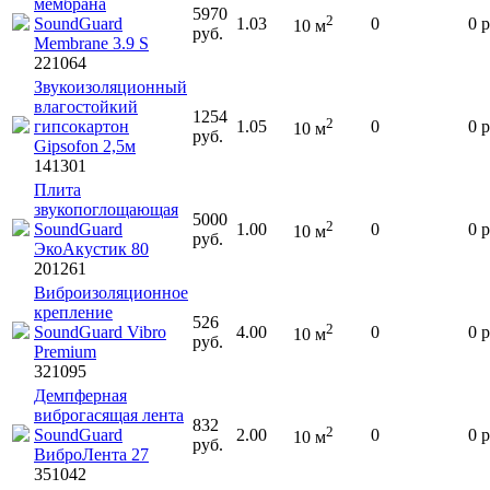
мембрана
5970
2
SoundGuard
1.03
0
0
р
10
м
руб.
Membranе 3.9 S
221064
Звукоизоляционный
влагостойкий
1254
2
гипсокартон
1.05
0
0
р
10
м
руб.
Gipsofon 2,5м
141301
Плита
звукопоглощающая
5000
2
SoundGuard
1.00
0
0
р
10
м
руб.
ЭкоАкустик 80
201261
Виброизоляционное
крепление
526
2
SoundGuard Vibro
4.00
0
0
р
10
м
руб.
Premium
321095
Демпферная
виброгасящая лента
832
2
SoundGuard
2.00
0
0
р
10
м
руб.
ВиброЛента 27
351042