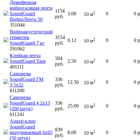
Демпферная
виброгасящая лента
1154
2
SoundGuard
3.00
0
0
р
10
м
руб.
ВиброЛента 50
351044
Виброакустический
герметик
3154
2
0.12
0
0
р
10
м
SoundGuard 7 кг
руб.
291062
Клейкая лента
504
2
SoundGuard Tape
2.50
0
0
р
10
м
руб.
491111
Саморезы
SoundGuard ГМ
336
2
12.50
0
0
р
10
м
3,5х32
руб.
611200
Саморезы
SoundGuard 4,2х13
336
2
25.00
0
0
р
10
м
(200 штук)
руб.
611241
Анкер-клин
SoundGuard
839
2
вкручиваемый 6х65
8.00
0
0
р
10
м
руб.
(50 штук)