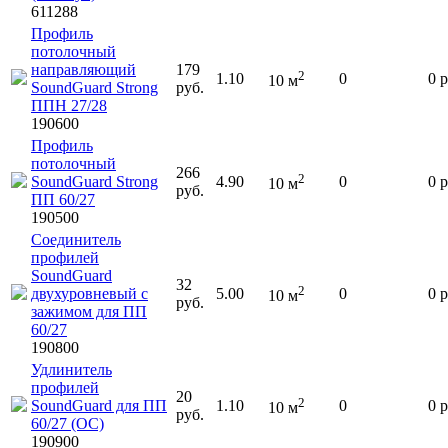
611288
Профиль
потолочный
направляющий
179
2
1.10
0
0
р
10
м
SoundGuard Strong
руб.
ППН 27/28
190600
Профиль
потолочный
266
2
SoundGuard Strong
4.90
0
0
р
10
м
руб.
ПП 60/27
190500
Соединитель
профилей
SoundGuard
32
2
двухуровневый с
5.00
0
0
р
10
м
руб.
зажимом для ПП
60/27
190800
Удлинитель
профилей
20
2
SoundGuard для ПП
1.10
0
0
р
10
м
руб.
60/27 (ОС)
190900