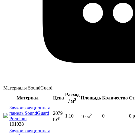
Материалы SoundGuard
Расход
Материал
Цена
Площадь
Количество
Ст
2
/ м
Звукоизоляционная
панель SoundGuard
2079
2
1.10
0
0
р
10
м
Premium
руб.
101038
Звукоизоляционная