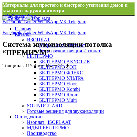
Материалы для простого и быстрого утепления домов и
квартир снаружи и изнутри
info@greenplat.ru
Facebook
Twitter
WhatsApp
VK
Telegram
8 996 533 10 46
Главная
Facebook
Twitter
WhatsApp
VK
Telegram
Каталог
ИЗОПЛАТ
Система звукоизоляции потолка
Ветрозащита Изоплат
Теплозвукоизоляция Изоплат
“ПРЕМИУМ”
БЕЛТЕРМО
БЕЛТЕРМО АКУСТИК
Толщина - 115,4 мм, Rw ~ 71 дБ
БЕЛТЕРМО ТОП
БЕЛТЕРМО ФЛЕКС
БЕЛТЕРМО УЛЬТРА
БЕЛТЕРМО Floor
БЕЛТЕРМО Kombi
БЕЛТЕРМО Room
БЕЛТЕРМО Multi
SOUNDGUARD
Готовые решения для звукоизоляции
О продукции
Изоплат | ISOPLAAT
МДВП БЕЛТЕРМО
Производство