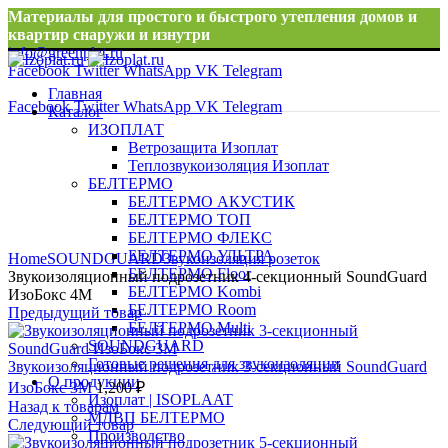
Материалы для простого и быстрого утепления домов и
квартир снаружи и изнутри
info@greenplat.ru
Facebook
Twitter
WhatsApp
VK
Telegram
8 996 533 10 46
Главная
Facebook
Twitter
WhatsApp
VK
Telegram
Каталог
ИЗОПЛАТ
Ветрозащита Изоплат
Теплозвукоизоляция Изоплат
БЕЛТЕРМО
БЕЛТЕРМО АКУСТИК
БЕЛТЕРМО ТОП
БЕЛТЕРМО ФЛЕКС
Нажмите, чтобы увеличить
БЕЛТЕРМО УЛЬТРА
Home
SOUNDGUARD
Звукоизоляция розеток
БЕЛТЕРМО Floor
Звукоизоляционный подрозетник 4-секционный SoundGuard
БЕЛТЕРМО Kombi
ИзоБокс 4М
БЕЛТЕРМО Room
Предыдущий товар
БЕЛТЕРМО Multi
SOUNDGUARD
Готовые решения для звукоизоляции
Звукоизоляционный подрозетник 3-секционный SoundGuard
О продукции
ИзоБокс 3М
1,200
₽
Изоплат | ISOPLAAT
Назад к товарам
МДВП БЕЛТЕРМО
Следующий товар
Производство