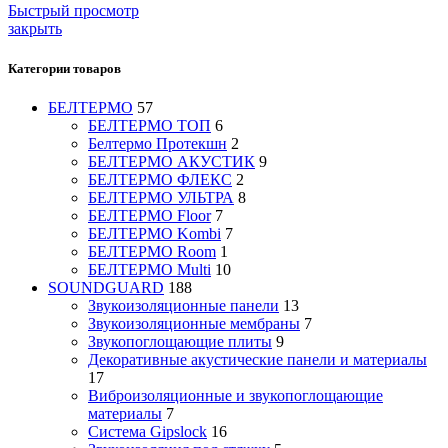
Быстрый просмотр
закрыть
Категории товаров
БЕЛТЕРМО
57
БЕЛТЕРМО ТОП
6
Белтермо Протекшн
2
БЕЛТЕРМО АКУСТИК
9
БЕЛТЕРМО ФЛЕКС
2
БЕЛТЕРМО УЛЬТРА
8
БЕЛТЕРМО Floor
7
БЕЛТЕРМО Kombi
7
БЕЛТЕРМО Room
1
БЕЛТЕРМО Multi
10
SOUNDGUARD
188
Звукоизоляционные панели
13
Звукоизоляционные мембраны
7
Звукопоглощающие плиты
9
Декоративные акустические панели и материалы
17
Виброизоляционные и звукопоглощающие
материалы
7
Система Gipslock
16