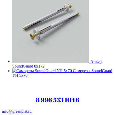
Анкер
SoundGuard 8x172
Саморезы SoundGuard
УН 5х70
8 996 533 1046
info@greenplat.ru