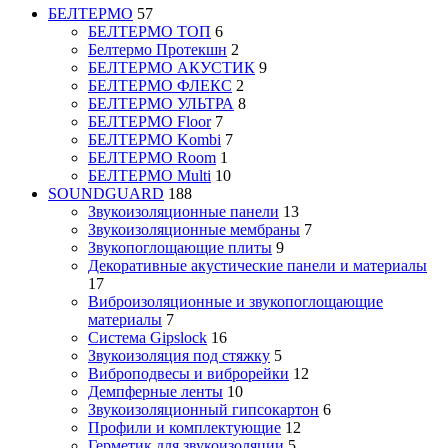
БЕЛТЕРМО
57
БЕЛТЕРМО ТОП
6
Белтермо Протекшн
2
БЕЛТЕРМО АКУСТИК
9
БЕЛТЕРМО ФЛЕКС
2
БЕЛТЕРМО УЛЬТРА
8
БЕЛТЕРМО Floor
7
БЕЛТЕРМО Kombi
7
БЕЛТЕРМО Room
1
БЕЛТЕРМО Multi
10
SOUNDGUARD
188
Звукоизоляционные панели
13
Звукоизоляционные мембраны
7
Звукопоглощающие плиты
9
Декоративные акустические панели и материалы
17
Виброизоляционные и звукопоглощающие
материалы
7
Система Gipslock
16
Звукоизоляция под стяжку
5
Виброподвесы и виброрейки
12
Демпферные ленты
10
Звукоизоляционный гипсокартон
6
Профили и комплектующие
12
Герметик для звукоизоляции
5