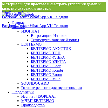
Материалы для простого и быстрого утепления домов и
квартир снаружи и изнутри
info@greenplat.ru
Facebook
Twitter
WhatsApp
VK
Telegram
8 996 533 10 46
Главная
Facebook
Twitter
WhatsApp
VK
Telegram
Каталог
ИЗОПЛАТ
Ветрозащита Изоплат
Теплозвукоизоляция Изоплат
БЕЛТЕРМО
БЕЛТЕРМО АКУСТИК
БЕЛТЕРМО ТОП
БЕЛТЕРМО ФЛЕКС
БЕЛТЕРМО УЛЬТРА
БЕЛТЕРМО Floor
БЕЛТЕРМО Kombi
БЕЛТЕРМО Room
БЕЛТЕРМО Multi
SOUNDGUARD
Готовые решения для звукоизоляции
О продукции
Изоплат | ISOPLAAT
МДВП БЕЛТЕРМО
Производство