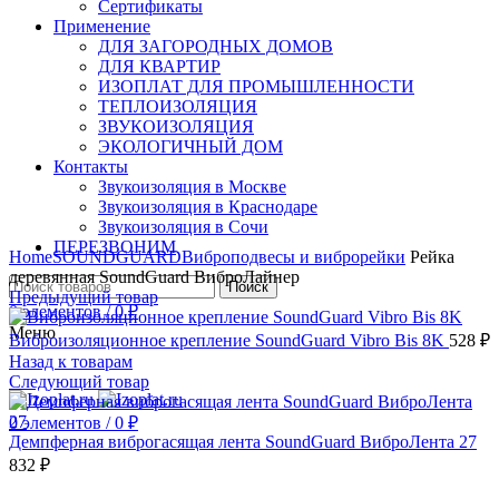
Сертификаты
Применение
ДЛЯ ЗАГОРОДНЫХ ДОМОВ
ДЛЯ КВАРТИР
ИЗОПЛАТ ДЛЯ ПРОМЫШЛЕННОСТИ
ТЕПЛОИЗОЛЯЦИЯ
ЗВУКОИЗОЛЯЦИЯ
ЭКОЛОГИЧНЫЙ ДОМ
Контакты
Звукоизоляция в Москве
Звукоизоляция в Краснодаре
Звукоизоляция в Сочи
Нажмите, чтобы увеличить
ПЕРЕЗВОНИМ
Home
SOUNDGUARD
Виброподвесы и виброрейки
Рейка
деревянная SoundGuard ВиброЛайнер
Поиск
Предыдущий товар
0
элементов
/
0
₽
Меню
Виброизоляционное крепление SoundGuard Vibro Bis 8K
528
₽
Назад к товарам
Следующий товар
0
элементов
/
0
₽
Демпферная виброгасящая лента SoundGuard ВиброЛента 27
832
₽