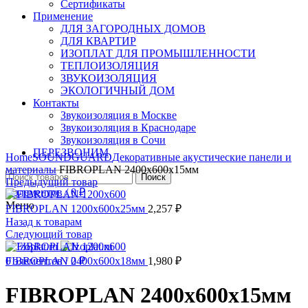
Сертификаты
Применение
ДЛЯ ЗАГОРОДНЫХ ДОМОВ
ДЛЯ КВАРТИР
ИЗОПЛАТ ДЛЯ ПРОМЫШЛЕННОСТИ
ТЕПЛОИЗОЛЯЦИЯ
ЗВУКОИЗОЛЯЦИЯ
ЭКОЛОГИЧНЫЙ ДОМ
Контакты
Звукоизоляция в Москве
Звукоизоляция в Краснодаре
Звукоизоляция в Сочи
Нажмите, чтобы увеличить
ПЕРЕЗВОНИМ
Home
SOUNDGUARD
Декоративные акустические панели и
материалы
FIBROPLAN 2400х600х15мм
Поиск
Предыдущий товар
0
элементов
/
0
₽
Меню
FIBROPLAN 1200х600х25мм
2,257
₽
Назад к товарам
Следующий товар
0
FIBROPLAN 2400х600х18мм
элементов
/
0
₽
1,980
₽
FIBROPLAN 2400х600х15мм