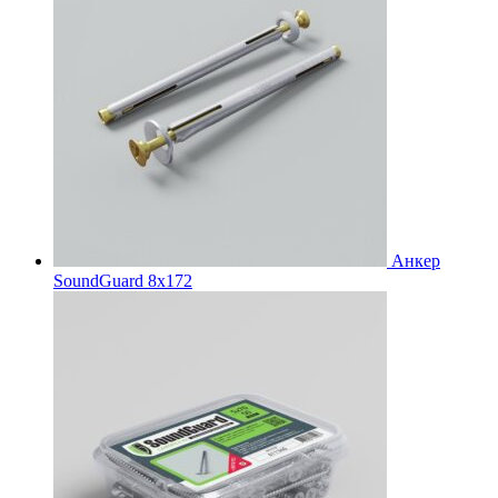
Анкер
SoundGuard 8x172