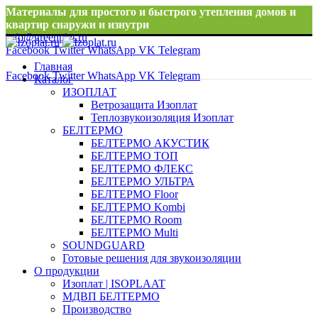
Материалы для простого и быстрого утепления домов и
квартир снаружи и изнутри
info@greenplat.ru
Facebook
Twitter
WhatsApp
VK
Telegram
8 996 533 10 46
Главная
Facebook
Twitter
WhatsApp
VK
Telegram
Каталог
ИЗОПЛАТ
Ветрозащита Изоплат
Теплозвукоизоляция Изоплат
БЕЛТЕРМО
БЕЛТЕРМО АКУСТИК
БЕЛТЕРМО ТОП
БЕЛТЕРМО ФЛЕКС
БЕЛТЕРМО УЛЬТРА
БЕЛТЕРМО Floor
БЕЛТЕРМО Kombi
БЕЛТЕРМО Room
БЕЛТЕРМО Multi
SOUNDGUARD
Готовые решения для звукоизоляции
О продукции
Изоплат | ISOPLAAT
МДВП БЕЛТЕРМО
Производство