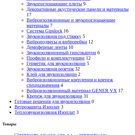
Звукопоглощающие плиты
9
Декоративные акустические панели и материалы
17
Виброизоляционные и звукопоглощающие
материалы
7
Система Gipslock
16
Звукоизоляция под стяжку
5
Виброподвесы и виброрейки
12
Демпферные ленты
10
Звукоизоляционный гипсокартон
6
Профили и комплектующие
12
Герметик для звукоизоляции
5
Звукоизоляция розеток
32
Клей для звукоизоляции
2
Виброизоляционные крепления и крепеж
спецназначения
4
Виброизоляционный материал GENER VX
17
Крепеж для звукоизоляции
31
Готовые решения для звукоизоляции
0
Ветрозащита Изоплат
3
Теплозвукоизоляция Изоплат
3
Товары