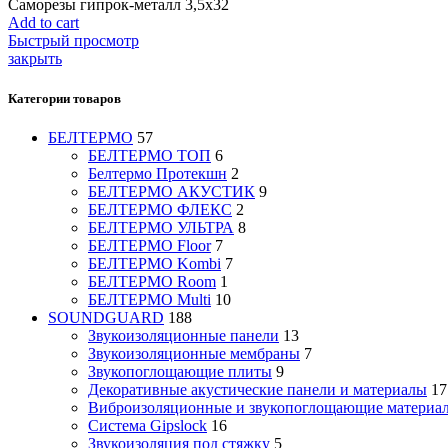
Саморезы гипрок-металл 3,5х32
Add to cart
Быстрый просмотр
закрыть
Категории товаров
БЕЛТЕРМО
57
БЕЛТЕРМО ТОП
6
Белтермо Протекшн
2
БЕЛТЕРМО АКУСТИК
9
БЕЛТЕРМО ФЛЕКС
2
БЕЛТЕРМО УЛЬТРА
8
БЕЛТЕРМО Floor
7
БЕЛТЕРМО Kombi
7
БЕЛТЕРМО Room
1
БЕЛТЕРМО Multi
10
SOUNDGUARD
188
Звукоизоляционные панели
13
Звукоизоляционные мембраны
7
Звукопоглощающие плиты
9
Декоративные акустические панели и материалы
17
Виброизоляционные и звукопоглощающие материа
Система Gipslock
16
Звукоизоляция под стяжку
5