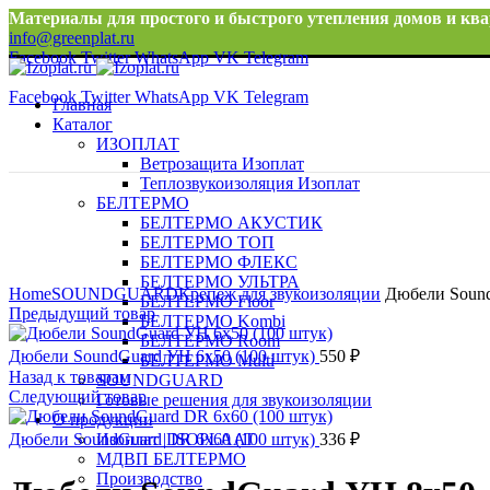
Материалы для простого и быстрого утепления домов и ква
info@greenplat.ru
Facebook
Twitter
WhatsApp
VK
Telegram
8 996 533 10 46
Facebook
Twitter
WhatsApp
VK
Telegram
Главная
Каталог
ИЗОПЛАТ
Ветрозащита Изоплат
Теплозвукоизоляция Изоплат
БЕЛТЕРМО
БЕЛТЕРМО АКУСТИК
БЕЛТЕРМО ТОП
БЕЛТЕРМО ФЛЕКС
Нажмите, чтобы увеличить
БЕЛТЕРМО УЛЬТРА
Home
SOUNDGUARD
Крепеж для звукоизоляции
Дюбели Sound
БЕЛТЕРМО Floor
Предыдущий товар
БЕЛТЕРМО Kombi
БЕЛТЕРМО Room
Дюбели SoundGuard УН 6х50 (100 штук)
550
₽
БЕЛТЕРМО Multi
Назад к товарам
SOUNDGUARD
Следующий товар
Готовые решения для звукоизоляции
О продукции
Дюбели SoundGuard DR 6х60 (100 штук)
Изоплат | ISOPLAAT
336
₽
МДВП БЕЛТЕРМО
Производство