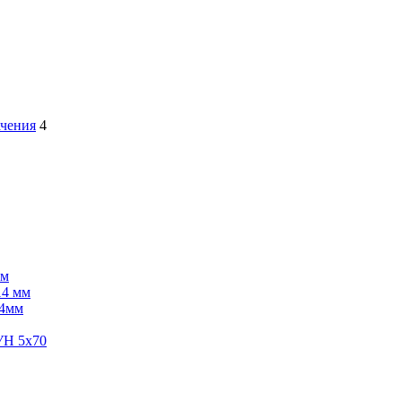
ачения
4
мм
4 мм
4мм
УН 5х70