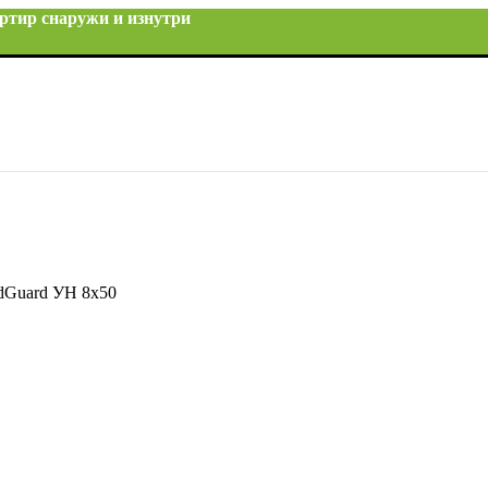
ртир снаружи и изнутри
Guard УН 8х50