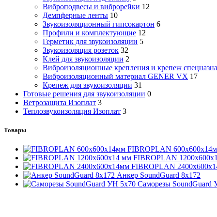
Виброподвесы и виброрейки
12
Демпферные ленты
10
Звукоизоляционный гипсокартон
6
Профили и комплектующие
12
Герметик для звукоизоляции
5
Звукоизоляция розеток
32
Клей для звукоизоляции
2
Виброизоляционные крепления и крепеж спецназн
Виброизоляционный материал GENER VX
17
Крепеж для звукоизоляции
31
Готовые решения для звукоизоляции
0
Ветрозащита Изоплат
3
Теплозвукоизоляция Изоплат
3
Товары
FIBROPLAN 600х600х14
FIBROPLAN 1200х600х1
FIBROPLAN 2400х600х1
Анкер SoundGuard 8x172
Саморезы SoundGuard 