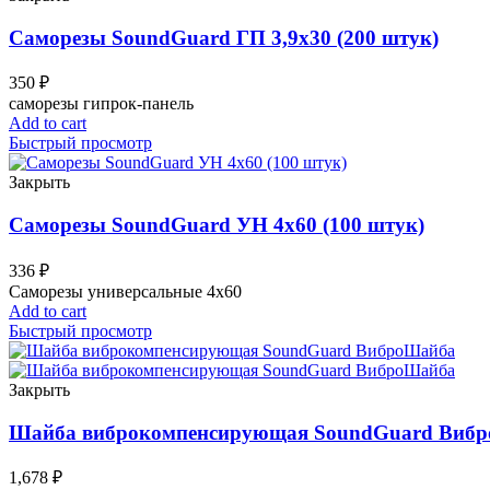
Саморезы SoundGuard ГП 3,9х30 (200 штук)
350
₽
саморезы гипрок-панель
Add to cart
Быстрый просмотр
Закрыть
Саморезы SoundGuard УН 4х60 (100 штук)
336
₽
Саморезы универсальные 4х60
Add to cart
Быстрый просмотр
Закрыть
Шайба виброкомпенсирующая SoundGuard Виб
1,678
₽