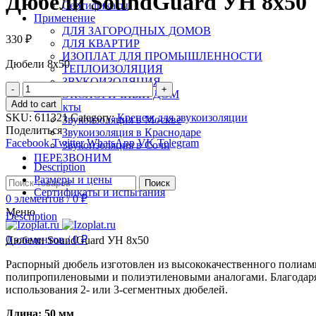
Дюбели SoundGuard УН 8х50
Сертификаты
Применение
ДЛЯ ЗАГОРОДНЫХ ДОМОВ
330
₽
ДЛЯ КВАРТИР
ИЗОПЛАТ ДЛЯ ПРОМЫШЛЕННОСТИ
Дюбели 8х50
ТЕПЛОИЗОЛЯЦИЯ
ЗВУКОИЗОЛЯЦИЯ
Quantity
ЭКОЛОГИЧНЫЙ ДОМ
Add to cart
Контакты
SKU:
611321
Category:
Крепеж для звукоизоляции
Звукоизоляция в Москве
Поделиться
Звукоизоляция в Краснодаре
Facebook
Twitter
WhatsApp
VK
Telegram
Звукоизоляция в Сочи
ПЕРЕЗВОНИМ
Description
Размеры и цены
Поиск
Сертификаты и испытания
0
элементов
/
0
₽
Меню
Description
0
элементов
/
0
₽
Дюбели SoundGuard УН 8х50
Распорный дюбель изготовлен из высококачественного полиам
полипропиленовыми и полиэтиленовыми аналогами. Благодаря 
использования 2- или 3-сегментных дюбелей.
Длина: 50 мм