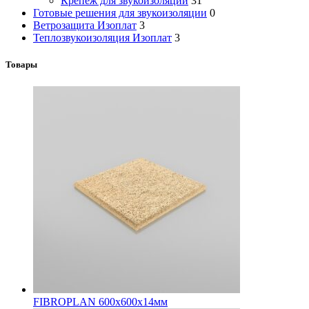
Крепеж для звукоизоляции
31
Готовые решения для звукоизоляции
0
Ветрозащита Изоплат
3
Теплозвукоизоляция Изоплат
3
Товары
FIBROPLAN 600х600х14мм