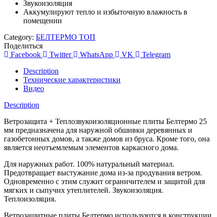
Звукоизоляция
Аккумулируют тепло и избыточную влажность в
помещении
Category:
БЕЛТЕРМО ТОП
Поделиться
Facebook
Twitter
WhatsApp
VK
Telegram
Description
Технические характеристики
Видео
Description
Ветрозащита + Теплозвукоизоляционные плиты Белтермо 25
мм предназначена для наружной обшивки деревянных и
газобетонных домов, а также домов из бруса. Кроме того, она
является неотъемлемым элементов каркасного дома.
Для наружных работ. 100% натуральный материал.
Предотвращает выстужание дома из-за продувания ветром.
Одновременно с этим служит ограничителем и защитой для
мягких и сыпучих утеплителей. Звукоизоляция.
Теплоизоляция.
Ветрозащитные плиты Белтермо используются в конструкции