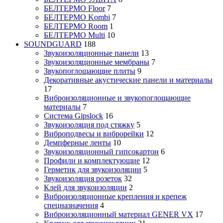
БЕЛТЕРМО Floor
7
БЕЛТЕРМО Kombi
7
БЕЛТЕРМО Room
1
БЕЛТЕРМО Multi
10
SOUNDGUARD
188
Звукоизоляционные панели
13
Звукоизоляционные мембраны
7
Звукопоглощающие плиты
9
Декоративные акустические панели и материалы
17
Виброизоляционные и звукопоглощающие
материалы
7
Система Gipslock
16
Звукоизоляция под стяжку
5
Виброподвесы и виброрейки
12
Демпферные ленты
10
Звукоизоляционный гипсокартон
6
Профили и комплектующие
12
Герметик для звукоизоляции
5
Звукоизоляция розеток
32
Клей для звукоизоляции
2
Виброизоляционные крепления и крепеж
спецназначения
4
Виброизоляционный материал GENER VX
17