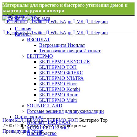
Материалы для простого и быстрого утепления домов и
квартир снаружи и изнутри
info@greenplat.ru
Facebook
Twitter
WhatsApp
VK
Telegram
8 996 533 10 46
Главная
Facebook
Twitter
WhatsApp
VK
Telegram
Каталог
ИЗОПЛАТ
Ветрозащита Изоплат
Теплозвукоизоляция Изоплат
БЕЛТЕРМО
БЕЛТЕРМО АКУСТИК
БЕЛТЕРМО ТОП
БЕЛТЕРМО ФЛЕКС
БЕЛТЕРМО УЛЬТРА
БЕЛТЕРМО Floor
БЕЛТЕРМО Kombi
БЕЛТЕРМО Room
БЕЛТЕРМО Multi
SOUNDGUARD
Готовые решения для звукоизоляции
Нажмите, чтобы увеличить
О продукции
Home
БЕЛТЕРМО
БЕЛТЕРМО ТОП
Белтермо Top
Изоплат | ISOPLAAT
2700х1200х25мм 3,24м2 Прямая кромка
МДВП БЕЛТЕРМО
Предыдущий товар
Производство