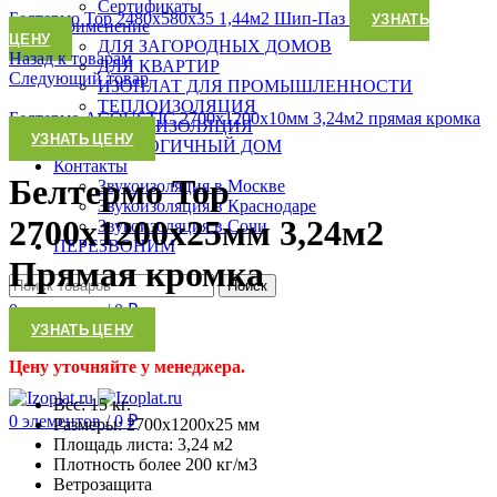
Сертификаты
Белтермо Top 2480х580х35 1,44м2 Шип-Паз
УЗНАТЬ
Применение
ЦЕНУ
ДЛЯ ЗАГОРОДНЫХ ДОМОВ
Назад к товарам
ДЛЯ КВАРТИР
Следующий товар
ИЗОПЛАТ ДЛЯ ПРОМЫШЛЕННОСТИ
ТЕПЛОИЗОЛЯЦИЯ
Белтермо ACOUSTIC 2700х1200х10мм 3,24м2 прямая кромка
ЗВУКОИЗОЛЯЦИЯ
УЗНАТЬ ЦЕНУ
ЭКОЛОГИЧНЫЙ ДОМ
Контакты
Белтермо Top
Звукоизоляция в Москве
Звукоизоляция в Краснодаре
2700х1200х25мм 3,24м2
Звукоизоляция в Сочи
ПЕРЕЗВОНИМ
Прямая кромка
Поиск
0
элементов
/
0
₽
УЗНАТЬ ЦЕНУ
Меню
Цену уточняйте у менеджера.
Вес: 15 кг.
0
элементов
/
0
₽
Размеры: 2700х1200х25 мм
Площадь листа: 3,24 м2
Плотность более 200 кг/м3
Ветрозащита