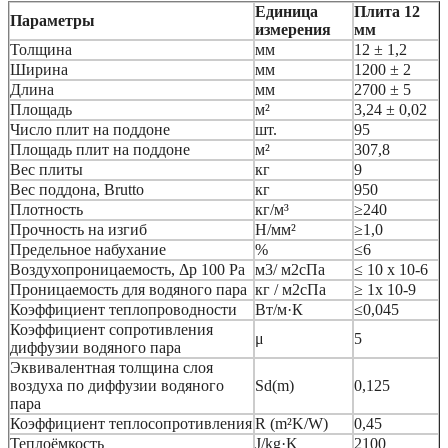
Единица
Плита 12
Параметры
измерения
мм
Толщина
мм
12 ± 1,2
Ширина
мм
1200 ± 2
Длина
мм
2700 ± 5
Площадь
м²
3,24 ± 0,02
Число плит на поддоне
шт.
95
Площадь плит на поддоне
м²
307,8
Вес плиты
кг
9
Вес поддона, Brutto
кг
950
Плотность
кг/м³
≥240
Прочность на изгиб
Н/мм²
≥1,0
Предельное набухание
%
≤6
Воздухопроницаемость, Δp 100 Pa
м3/ м2сПа
≤ 10 x 10-6
Проницаемость для водяного пара
кг / м2сПа
≥ 1x 10-9
Коэффициент теплопроводности
Вт/м·К
≤0,045
Коэффициент сопротивления
μ
5
диффузии водяного пара
Эквивалентная толщина слоя
воздуха по диффузии водяного
Sd(m)
0,125
пара
Коэффициент теплосопротивления
R (m²K/W)
0,45
Теплоёмкость
J/kg·K
2100