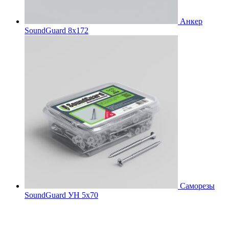
Анкер
SoundGuard 8x172
Саморезы
SoundGuard УН 5х70