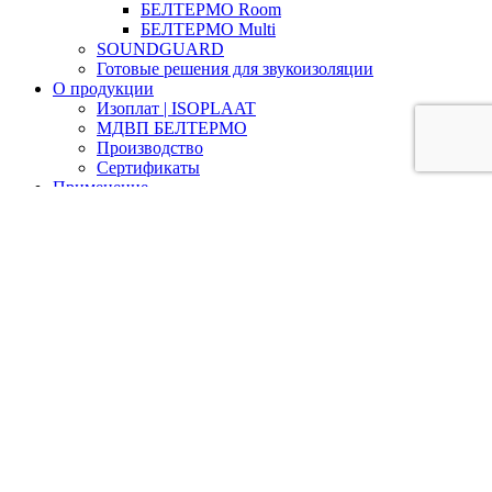
БЕЛТЕРМО Room
БЕЛТЕРМО Multi
SOUNDGUARD
Готовые решения для звукоизоляции
О продукции
Изоплат | ISOPLAAT
МДВП БЕЛТЕРМО
Производство
Сертификаты
Применение
ДЛЯ ЗАГОРОДНЫХ ДОМОВ
ДЛЯ КВАРТИР
ИЗОПЛАТ ДЛЯ ПРОМЫШЛЕННОСТИ
ТЕПЛОИЗОЛЯЦИЯ
ЗВУКОИЗОЛЯЦИЯ
ЭКОЛОГИЧНЫЙ ДОМ
Контакты
Звукоизоляция в Москве
Звукоизоляция в Краснодаре
Звукоизоляция в Сочи
ПЕРЕЗВОНИМ
Сайдбар
Наверх