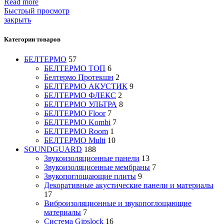
Read more
Быстрый просмотр
закрыть
Категории товаров
БЕЛТЕРМО
57
БЕЛТЕРМО ТОП
6
Белтермо Протекшн
2
БЕЛТЕРМО АКУСТИК
9
БЕЛТЕРМО ФЛЕКС
2
БЕЛТЕРМО УЛЬТРА
8
БЕЛТЕРМО Floor
7
БЕЛТЕРМО Kombi
7
БЕЛТЕРМО Room
1
БЕЛТЕРМО Multi
10
SOUNDGUARD
188
Звукоизоляционные панели
13
Звукоизоляционные мембраны
7
Звукопоглощающие плиты
9
Декоративные акустические панели и материалы
17
Виброизоляционные и звукопоглощающие
материалы
7
Система Gipslock
16