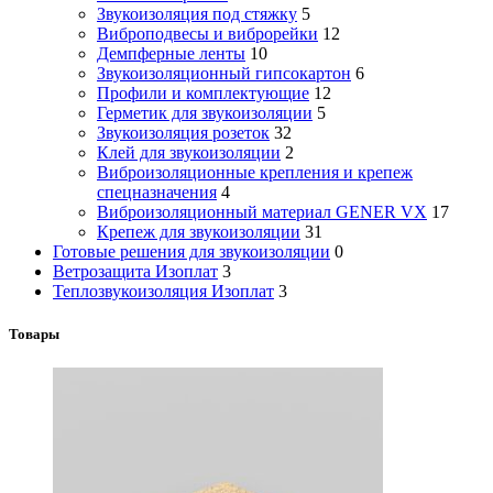
Звукоизоляция под стяжку
5
Виброподвесы и виброрейки
12
Демпферные ленты
10
Звукоизоляционный гипсокартон
6
Профили и комплектующие
12
Герметик для звукоизоляции
5
Звукоизоляция розеток
32
Клей для звукоизоляции
2
Виброизоляционные крепления и крепеж
спецназначения
4
Виброизоляционный материал GENER VX
17
Крепеж для звукоизоляции
31
Готовые решения для звукоизоляции
0
Ветрозащита Изоплат
3
Теплозвукоизоляция Изоплат
3
Товары