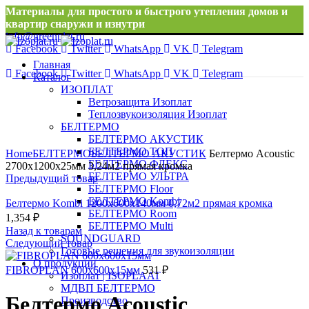
Материалы для простого и быстрого утепления домов и
квартир снаружи и изнутри
info@greenplat.ru
Facebook
Twitter
WhatsApp
VK
Telegram
8 996 533 10 46
Главная
Facebook
Twitter
WhatsApp
VK
Telegram
Каталог
ИЗОПЛАТ
Ветрозащита Изоплат
Теплозвукоизоляция Изоплат
БЕЛТЕРМО
БЕЛТЕРМО АКУСТИК
Нажмите, чтобы увеличить
БЕЛТЕРМО ТОП
Home
БЕЛТЕРМО
БЕЛТЕРМО АКУСТИК
Белтермо Acoustic
БЕЛТЕРМО ФЛЕКС
2700х1200х25мм 3,24м2 прямая кромка
БЕЛТЕРМО УЛЬТРА
Предыдущий товар
БЕЛТЕРМО Floor
БЕЛТЕРМО Kombi
Белтермо Kombi 1200х600х140мм 0,72м2 прямая кромка
БЕЛТЕРМО Room
1,354
₽
БЕЛТЕРМО Multi
Назад к товарам
SOUNDGUARD
Следующий товар
Готовые решения для звукоизоляции
О продукции
FIBROPLAN 600х600х15мм
531
₽
Изоплат | ISOPLAAT
МДВП БЕЛТЕРМО
Белтермо Acoustic
Производство