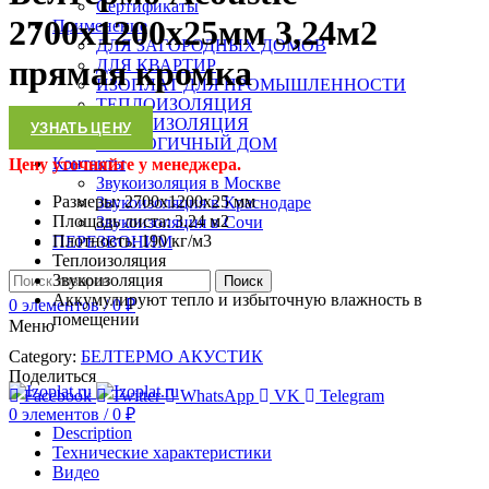
Сертификаты
2700х1200х25мм 3,24м2
Применение
ДЛЯ ЗАГОРОДНЫХ ДОМОВ
прямая кромка
ДЛЯ КВАРТИР
ИЗОПЛАТ ДЛЯ ПРОМЫШЛЕННОСТИ
ТЕПЛОИЗОЛЯЦИЯ
ЗВУКОИЗОЛЯЦИЯ
УЗНАТЬ ЦЕНУ
ЭКОЛОГИЧНЫЙ ДОМ
Контакты
Цену уточняйте у менеджера.
Звукоизоляция в Москве
Размеры: 2700х1200х25 мм
Звукоизоляция в Краснодаре
Площадь листа: 3.24 м2
Звукоизоляция в Сочи
Плотность: 190 кг/м3
ПЕРЕЗВОНИМ
Теплоизоляция
Звукоизоляция
Поиск
Аккумулируют тепло и избыточную влажность в
0
элементов
/
0
₽
помещении
Меню
Category:
БЕЛТЕРМО АКУСТИК
Поделиться
Facebook
Twitter
WhatsApp
VK
Telegram
0
элементов
/
0
₽
Description
Технические характеристики
Видео