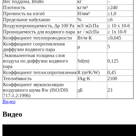
Вес поддона, Brutto
кг
–
Плотность
кг/м³
≥240
Прочность на изгиб
Н/мм²
≥1,0
Предельное набухание
%
≤6
Воздухопроницаемость, Δp 100 Pa
м3/ м2сПа
≤ 10 x 10-6
Проницаемость для водяного пара
кг / м2сПа
≥ 1x 10-9
Коэффициент теплопроводности
Вт/м·К
≤0,045
Коэффициент сопротивления
μ
5
диффузии водяного пара
Эквивалентная толщина слоя
воздуха по диффузии водяного
Sd(m)
0,125
пара
Коэффициент теплосопротивления
R (m²K/W)
0,45
Теплоёмкость
J/kg·K
2100
Коэффициент звукоизоляции
воздушного шума Rw (ISO/DIS
дБ
23
717-1.2:1996)
Видео
Видео